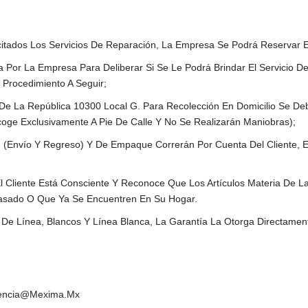
tados Los Servicios De Reparación, La Empresa Se Podrá Reservar El
Por La Empresa Para Deliberar Si Se Le Podrá Brindar El Servicio De
 Procedimiento A Seguir;
e La República 10300 Local G. Para Recolección En Domicilio Se De
coge Exclusivamente A Pie De Calle Y No Se Realizarán Maniobras);
 (envío Y Regreso) Y De Empaque Correrán Por Cuenta Del Cliente, 
l Cliente Está Consciente Y Reconoce Que Los Artículos Materia De L
Pasado O Que Ya Se Encuentren En Su Hogar.
e Línea, Blancos Y Línea Blanca, La Garantía La Otorga Directament
erencia@mexima.mx