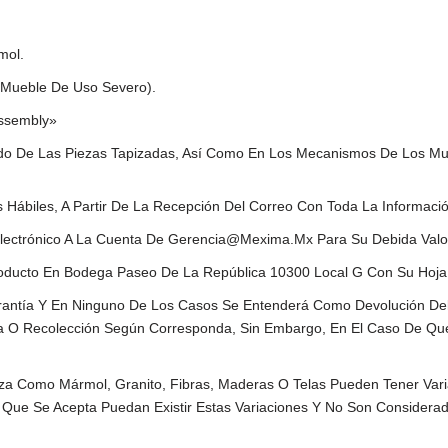
mol.
n Mueble De Uso Severo).
Assembly»
inado De Las Piezas Tapizadas, Así Como En Los Mecanismos De Los Mu
Hábiles, A Partir De La Recepción Del Correo Con Toda La Informaci
 Electrónico A La Cuenta De Gerencia@mexima.mx Para Su Debida Valo
roducto En Bodega Paseo De La República 10300 Local G Con Su Hoja
antía Y En Ninguno De Los Casos Se Entenderá Como Devolución Del
a O Recolección Según Corresponda, Sin Embargo, En El Caso De Que
za Como Mármol, Granito, Fibras, Maderas O Telas Pueden Tener Varia
 Que Se Acepta Puedan Existir Estas Variaciones Y No Son Considerad