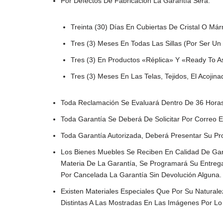
Por Defectos De Fabricación La Garantía Será:
Treinta (30) Días En Cubiertas De Cristal O Már
Tres (3) Meses En Todas Las Sillas (por Ser U
Tres (3) En Productos «Réplica» Y «ready To 
Tres (3) Meses En Las Telas, Tejidos, El Acoj
Toda Reclamación Se Evaluará Dentro De 36 Horas 
Toda Garantía Se Deberá De Solicitar Por Correo
Toda Garantía Autorizada, Deberá Presentar Su P
Los Bienes Muebles Se Reciben En Calidad De Gar
Materia De La Garantía, Se Programará Su Entreg
Por Cancelada La Garantía Sin Devolución Alguna.
Existen Materiales Especiales Que Por Su Naturale
Distintas A Las Mostradas En Las Imágenes Por Lo