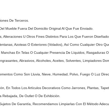
iones De Terceros.
el Mueble Fuera Del Domicilio Original Al Que Fue Enviado.
s, Alteraciones U Otros Fines Distintos Para Los Que Fueron Diseñad
entanas, Azoteas O Exteriores (volados), Así Como Cualquier Otro Q
s, Manchas En Telas O Cualquier Presencia De Líquidos, Rasgaduras
grasantes, Abrasivos, Alcoholes, Aceites, Solventes, Limpiadores Do
lementos Como Son Lluvia, Nieve, Humedad, Polvo, Fuego O Luz Direct
, En Todos Los Artículos Decorativos Como Jarrones, Plantas, Tapet
 Rebajada, De Outlet O De Exhibición.
ujetos De Garantía, Recomendamos Limpiarlas Con El Método Adecua