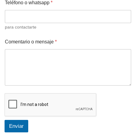
Teléfono o whatsapp
*
para contactarte
N
Comentario o mensaje
*
o
m
b
r
e
N
o
m
b
r
e
T
e
l
é
Enviar
f
o