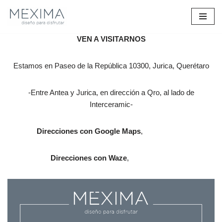
Saltar
Al
VEN A VISITARNOS
Contenido
Estamos en Paseo de la República 10300, Jurica, Querétaro
-Entre Antea y Jurica, en dirección a Qro, al lado de
Interceramic-
Direcciones con Google Maps
,
haz clic aquí
Direcciones con Waze
,
haz clic aquí